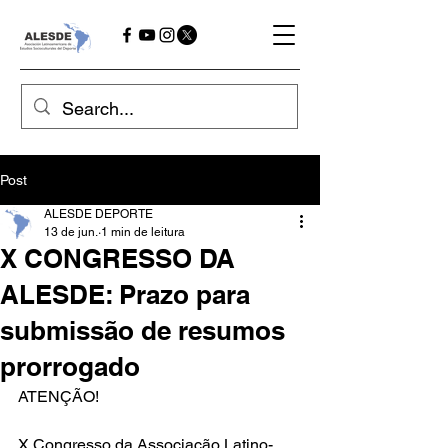
Post
ALESDE DEPORTE
13 de jun.
1 min de leitura
X CONGRESSO DA
ALESDE: Prazo para
submissão de resumos
prorrogado
ATENÇÃO!
X Congresso da Associação Latino-