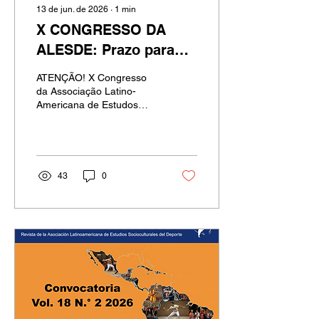
13 de jun. de 2026
∙
1
min
X CONGRESSO DA
ALESDE: Prazo para
submissão de resumos
ATENÇÃO! X Congresso
prorrogado
da Associação Latino-
Americana de Estudos
Socioculturais do Esporte
(ALESDE): 📆*Prazo
prorrogado para
submissão de resumos: 31
de julho de 2026* 👉🏼Mais
43
0
informações sobre o
evento:
https://eventos.udelar.edu.uy/event/14/
25 a 27 de novembro de
2026 - Punta del Este,
Uruguai