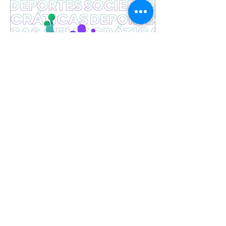
de Estudos Fronteiriços,
realizado na Universidade
Federal de Mato Grosso
do Sul (Câmpus do
Pantanal) em 2025 —
evento que reuniu
pesquisadoras e
pesquisadores de
diferentes regiões e áreas
do conhecimento
interessados em...
17 de fev. de 2025
∙
1
min
ANAIS - IX Congresso
da ALESDE
Estamos disponibilizando
os anais do IX Congresso
da Associação Latino-
Americana de Estudos
Socioculturais do Esporte
(ALESDE), ocorrido...