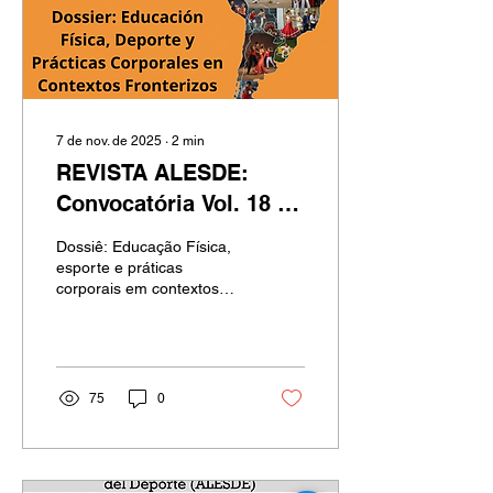
7 de nov. de 2025
∙
2
min
REVISTA ALESDE:
Convocatória Vol. 18 nº
2/2026 - Dossiê:
Dossiê: Educação Física,
Educação Física,
esporte e práticas
corporais em contextos
esporte e práticas
fronteiriços Prazo de
corporais em contextos
envio: Até 01 de fevereiro
de 2026. Previsão de
fronteiriços
publicação: Julho de 2026.
O presente Dossiê nasce
75
0
das discussões e
experiências
compartilhadas durante o
IX Seminário Internacional