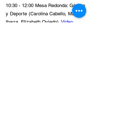
10:30 - 12:00 Mesa Redonda: Género
y Deporte (Carolina Cabello, Mariana
Ibarra, Elizabeth Oviedo).
Vídeo
12:00 - 13:30 Presentación de
Trabajo
Sala 1: Educación Física y
Deporte Escolar (COORDINA:
Claudio Valdés)
Sala 2: Deporte, Política y
Políticas Públicas (COORDINA:
Rodrigo Del Real)
Sala 3: Deporte, Discapacidad
y Paralímpicos (COORDINA:
Diana Camargo)
14:45 - 16:30 Presentación de