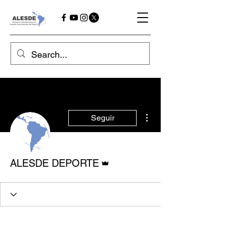
Mais ações
Seguir
Administrador
ALESDE DEPORTE